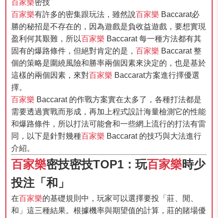
百家樂
密技
百家樂
有許多的密集跟玩法，雖然說
百家樂
Baccarat必
勝的秘招是不存在的，因為遊戲是負收益遊戲，要想實現
盈利何其艱難，所以
百家樂
Baccarat 每一種方法都有其
固有的爆路條件，但絕對肯定的是，
百家樂
Baccarat 整
個的策略是圍繞風險和勝率兩個因素來決定的，也是基於
這樣的兩個因素，來對
百家樂
Baccarat方案進行擇優選
擇。
百家樂
Baccarat 的作戰方案實在太多了，各種打法都是
需要透過實戰而形成，再加上程式設計海量檢測它的性能
和爆路條件，所以打法可能會和一些網上流行的打法有雷
同，以下是針對幾種
百家樂
Baccarat 的技巧與大法進行
介紹。
百家樂
密技密技TOP1：玩
百家樂
時少
投注「和」
在
百家樂
的基礎規則中，玩家可以選擇要投「莊、閒、
和」這三種結果。根據機率與期望值的計算，莊的賭場優