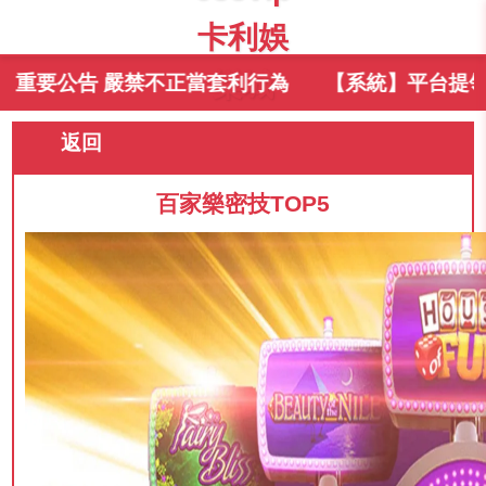
卡利娛
樂城
重要公告 嚴禁不正當套利行為
【系統】平台提領規
返回
百家樂密技TOP5