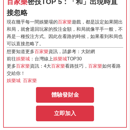
百家樂
密技TOP 5：「和」出現時直
接忽略
現在幾乎每一間娛樂場的
百家樂
遊戲，都是設定如果開出
和局，就會退回玩家的投注金額，和局就像平手一般，不
再是ㄧ種投注方式。因此在看路的時候，如果看到和局也
可以直接忽略了。
想要知道更多
百家樂
資訊，請參考：大財網
前往
娛樂城
：台灣線上
娛樂城
TOP30
更多
百家樂
資訊：4大
百家樂
看路技巧，
百家樂
如何看路
交給你！
娛樂城
百家樂
體驗發財金
立即加入