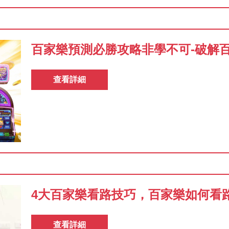
百家樂預測必勝攻略非學不可-破解百家樂
娛樂城
查看詳細
4大百家樂看路技巧，百家樂如何看路交給
查看詳細