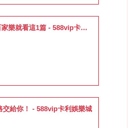
就看這1篇 - 588vip卡利
你！ - 588vip卡利娛樂城