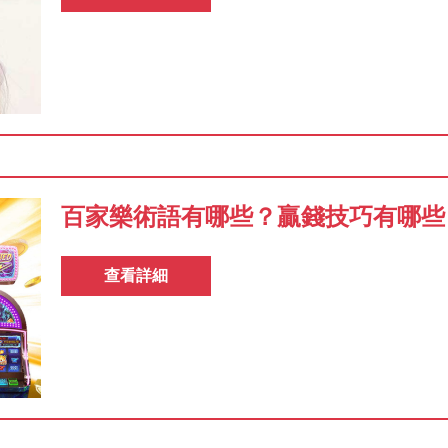
百家樂術語有哪些？贏錢技巧有哪些？ -
查看詳細