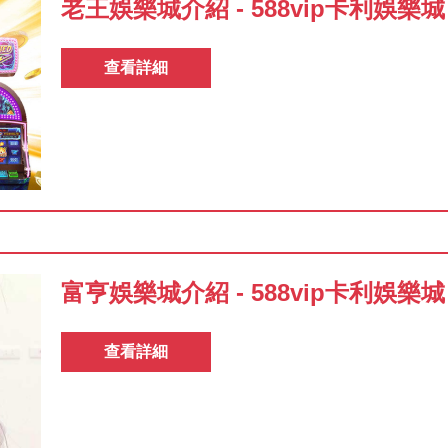
老王娛樂城介紹 - 588vip卡利娛樂城
查看詳細
富亨娛樂城介紹 - 588vip卡利娛樂城
查看詳細