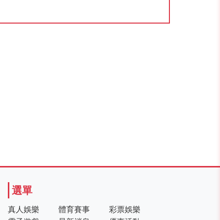
選單
真人娛樂
體育賽事
彩票娛樂